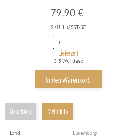
v
i
79,90 €
e
r
SKU: Lu25ST-SE
u
n
g
Lieferzeit
/
V
3-5 Werktage
o
r
In den Warenkorb
v
e
r
k
Datenblatt
Mehr Info
a
u
f
Land
Luxemburg