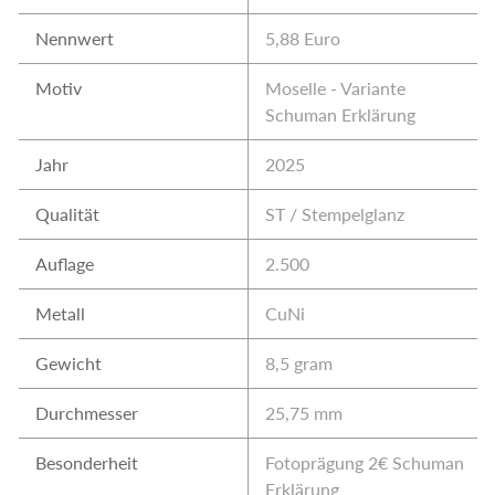
2
E
Nennwert
5,88 Euro
u
Motiv
Moselle - Variante
r
Schuman Erklärung
o
S
Jahr
2025
o
n
Qualität
ST / Stempelglanz
d
e
Auflage
2.500
r
m
Metall
CuNi
ü
n
Gewicht
8,5 gram
z
e
Durchmesser
25,75 mm
n
Besonderheit
Fotoprägung 2€ Schuman
2
Erklärung