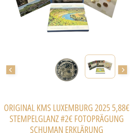
k
t
N
e
u
z
u
g
ä
n
g
e
R
ORIGINAL KMS LUXEMBURG 2025 5,88€
e
s
STEMPELGLANZ #2€ FOTOPRÄGUNG
e
SCHUMAN ERKLÄRUNG
r